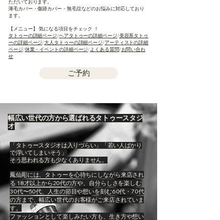
ただいております。
薄毛カバー・傷跡カバー・無毛症などのお悩みに対応しており
ます。
【メニュー】 気になる項目をチェック ！
タトゥーの詳細ページ
/
ヘアタトゥーの詳細ページ
/
美容系タトゥ
ーの詳細ページ
/
大人タトゥーの詳細ページ
/
アーティストの詳細
ページ
/
休業・イベントの詳細ページ
/
よくある質問
/
お問い合わ
せ
​​​​
ご予約
幅広い世代の方から選ばれるタトゥースタジ
オ
「タトゥースタジオは入りづらい」「若い人ばかり
で浮いてしまいそう」
そう思われる方も少なくありません。
鳳仙彫には、
タトゥーを心待ちにしながら来店され
る 18才以上から20代の方や、自分らしさを楽しむ
30代〜50代、人生の節目や想いを刻む60代・70代
の方まで、
幅広い世代のお客様がご来店されていま
す。
ファッションとして楽しみたい方も、生き方や想い