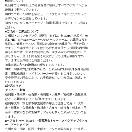
■彫師について
鳳仙彫では20年以上の経験を持つ彫師がすべてのデザインから
施術まで担当しています。
国内外で培った経験を活かし、一人ひとりに合わせたオリジナ
ルデザインをご提案しています。
初めての方からカバーアップ・和彫/洋彫まで安心してご相談く
ださい。
◼️ご予約・ご来店について
ご相談・カウンセリング（無料） まずは、InstagramのDM、公
式LINE、またはホームページのメールフォーム、お電話よりお
気軽にご連絡ください。
彫師2名体制のため比較的ご予約が取り
やすく、空き状況によっては打ち合わせ当日から1週間以内の施
術も可能です。
完全予約制のため、飛び込みでの施術は行って
おりません。
当日予約も空き状況によっては対応可能ですの
で、まずはお気軽にご相談ください。
18歳未満の方への施術はお断りしております。
18歳・19歳の方は未成年のため、ご来店時に顔写真付き身分証明
書（運転免許証・マイナンバーカード等）をご持参ください。
安全管理上の理由により、お子様連れでのご来店はご遠慮いた
だいております。
◼️対応エリア
タトゥー・刺青
福岡県・熊本県・佐賀県・長崎県・大分県・宮崎県・鹿児島県
など、九州各地よりご来店いただいております。
福岡県大牟田市と熊本県荒尾市の県境に位置しており、大牟田
市・荒尾市・久留米市・柳川市・八女市・筑後市・熊本市・玉
名市・佐賀市などの近隣エリアからも多くご来店いただいてお
ります。
◼️ヘアタトゥー（SMP）・美容系タトゥー メイクアップタトゥ
ー（アートメイク）
九州各県・関東・関西・中部エリアなど全国各地よりご来店い