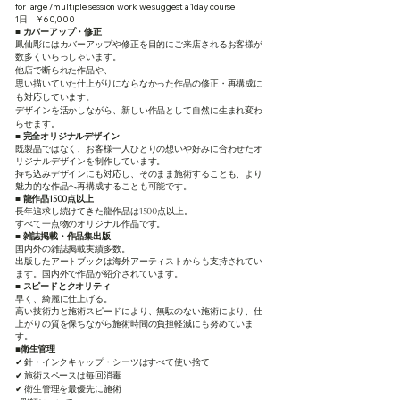
for large /multiple session work we suggest a 1day course
1日 ¥60,000
■
カバーアップ・修正
鳳仙彫にはカバーアップや修正を目的にご来店されるお客様が
数多くいらっしゃいます。
他店で断られた作品や、
思い描いていた仕上がりにならなかった作品の修正・再構成に
も対応しています。
デザインを活かしながら、新しい作品として自然に生まれ変わ
らせます。
■
完全オリジナルデザイン
既製品ではなく、お客様一人ひとりの想いや好みに合わせたオ
リジナルデザインを制作しています。
持ち込みデザインにも対応し、そのまま施術することも、より
魅力的な作品へ再構成することも可能です。
■
龍作品1500点以上
長年追求し続けてきた龍作品は1500点以上。
すべて一点物のオリジナル作品です。
■
雑誌掲載・作品集出版
国内外の雑誌掲載実績多数。
出版したアートブックは海外アーティストからも支持されてい
ます。国内外で作品が紹介されています。
■
スピードとクオリティ
早く、綺麗に仕上げる。
高い技術力と施術スピードにより、無駄のない施術により、仕
上がりの質を保ちながら施術時間の負担軽減にも努めていま
す。
◼️衛生管理
✔ 針・インクキャップ・シーツはすべて使い捨て
✔ 施術スペースは毎回消毒
✔ 衛生管理を最優先に施術