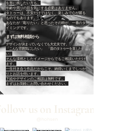
を形に残したい方も。
年齢や周りの目を気にする必要はありません。
タトゥーは、不安だけではなく、楽しみで心が躍る
ものでもあります。
あなたが「彫りたい」と思ったその時が、一番のタ
イミングです。
まずは無料相談から
デザインが決まっていなくても大丈夫です。
「こんな雰囲気にしたい」 「昔のタトゥーを直した
い」
そんな漠然としたイメージからでもご相談いただけ
ます。
一生付き合う作品だからこそ、納得いくまでしっか
りとお話を伺います。
下絵やデザインのご相談は無料です。
まずはお気軽にお問い合わせください。
Follow us on Instagram
@hohsen