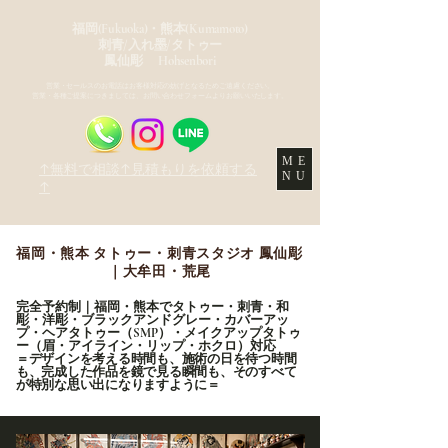
福岡(Fukuoka)・熊本(Kumamoto)
刺青/入れ墨/タトゥー
鳳仙彫 Hohsenbori
営業・セールスのお電話はお客様対応の妨げとなるためご遠慮ください。
営業・各種ご提案につきましては、お問い合わせフォームよりお願いいたします。
ME
↑無料で相談↑見積もりを依頼する
NU
↑
福岡・熊本 タトゥー・刺青スタジオ 鳳仙彫
｜大牟田・荒尾
完全予約制｜福岡・熊本でタトゥー・刺青・和
彫・洋彫・ブラックアンドグレー・カバーアッ
プ・ヘアタトゥー（SMP）・メイクアップタトゥ
ー（眉・アイライン・リップ・ホクロ）対応
＝デザインを考える時間も、施術の日を待つ時間
も、完成した作品を鏡で見る瞬間も、そのすべて
が特別な思い出になりますように＝