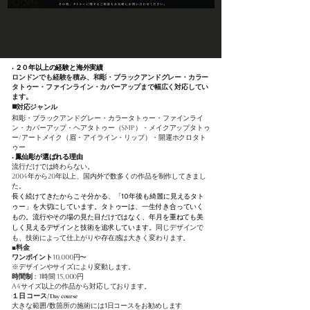
■ ２０年以上の経験と海外実績
ロンドンでも経験を積み、和彫・ブラックアンドグレー・カラー
タトゥー・ファインライン・カバーアップまで幅広く対応してい
ます。
◼️対応ジャンル
和彫・ブラックアンドグレー・カラータトゥー・ファインライ
ン・カバーアップ・ヘアタトゥー（SMP）・メイクアップタトゥ
ー/アートメイク（眉・アイライン・リップ）・開運ホクロタト
ゥー
​■ 鳳仙彫が選ばれる理由
流行だけでは終わらない。
2004年から20年以上、国内外で数多くの作品を制作してきまし
た。
長く続けてきたからこそ分かる、
「10年後も綺麗に見えるタト
ゥー」を大切にしています。
タトゥーは、一生付き合っていく
もの。流行やその場の見た目だけではなく、年月を重ねても美
しく見えるデザインと技術を追求しています。
同じデザインで
も、技術によって仕上がりや存在感は大きく変わります。
◼️料金
ワンポイント
10,000円〜
※デザインやサイズにより変動します。
時間制
：
1時間 15,000円
A4サイズ以上の作品から対応しております。
１日 コース/Day course
大きな範囲/数箇所の施術には1日コースをお勧めします​