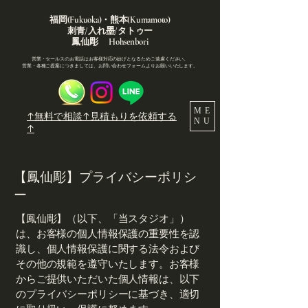
福岡(Fukuoka)・熊本(Kumamoto)
刺青/入れ墨/タトゥー
鳳仙彫 Hohsenbori
営業・セールスのお電話はお客様対応の妨げとなるためご遠慮ください。
営業・各種ご提案につきましては、お問い合わせフォームよりお願いいたします。
ME
↑無料で相談↑見積もりを依頼する
NU
↑
【鳳仙彫】プライバシーポリシ
ー
【鳳仙彫】（以下、「当スタジオ」）
は、お客様の個人情報保護の重要性を認
識し、個人情報保護に関する法令および
その他の規範を遵守いたします。お客様
からご提供いただいた個人情報は、以下
のプライバシーポリシーに基づき、適切